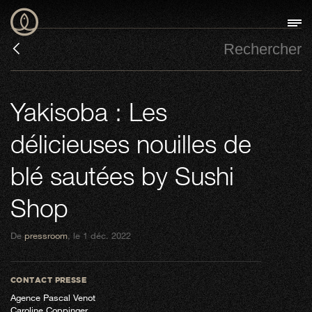
Yakisoba : Les
délicieuses nouilles de
blé sautées by Sushi
Shop
De
pressroom
, le 1 déc. 2022
CONTACT PRESSE
Agence Pascal Venot
Caroline Coppinger