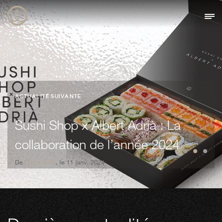
ACTUALITÉ SUIVANTE
Sushi Shop x Albert Adrià : La
collaboration de l’année 2024
De
pressroom
, le 11 janv. 2024