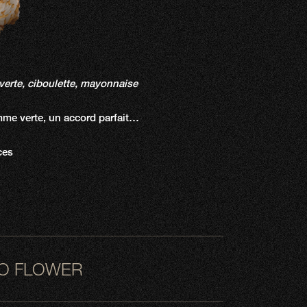
erte, ciboulette, mayonnaise
mme verte, un accord parfait…
ces
O FLOWER