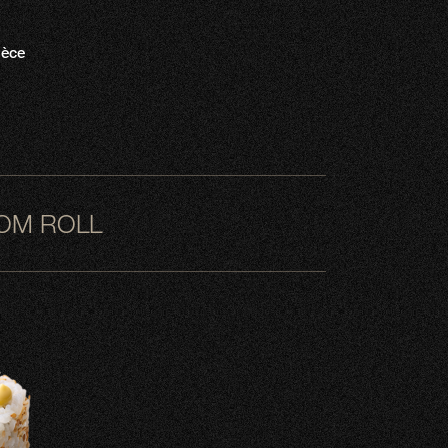
ièce
OM ROLL