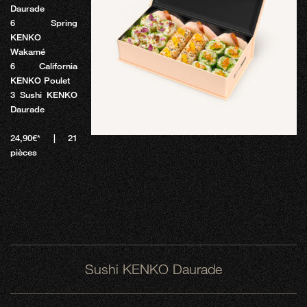
Daurade
6 Spring
KENKO
Wakamé
6 California
KENKO Poulet
3 Sushi KENKO
Daurade
24,90€* | 21
pièces
Sushi KENKO Daurade