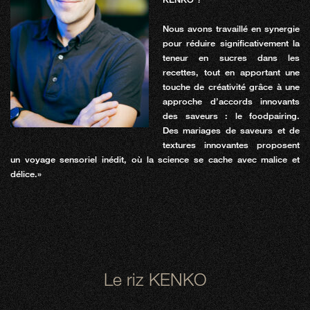
Nous avons travaillé en synergie
pour réduire significativement la
teneur en sucres dans les
recettes, tout en apportant une
touche de créativité grâce à une
approche d’accords innovants
des saveurs : le foodpairing.
Des mariages de saveurs et de
textures innovantes proposent
un voyage sensoriel inédit, où la science se cache avec malice et
délice.»
Le riz KENKO