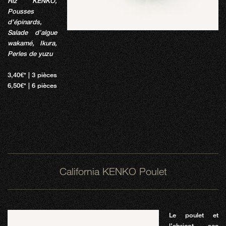
Riz KENKO,
Pousses
d’épinards,
Salade d’algue
wakamé, Ikura,
Perles de yuzu
3,40€* | 3 pièces
6,50€* | 6 pièces
California KENKO Poulet
Le poulet et
l’abricot sec