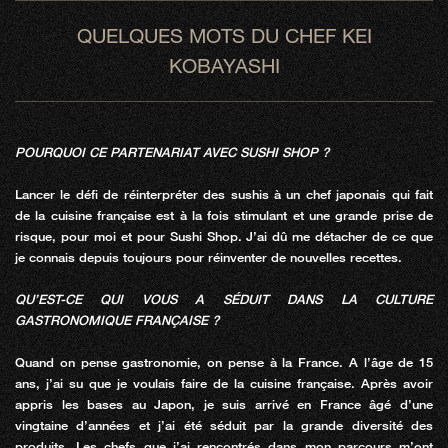
QUELQUES MOTS DU CHEF KEI
KOBAYASHI
POURQUOI CE PARTENARIAT AVEC SUSHI SHOP ?
Lancer le défi de réinterpréter des sushis à un chef japonais qui fait
de la cuisine française est à la fois stimulant et une grande prise de
risque, pour moi et pour Sushi Shop. J’ai dû me détacher de ce que
je connais depuis toujours pour réinventer de nouvelles recettes.
QU’EST-CE QUI VOUS A SÉDUIT DANS LA CULTURE
GASTRONOMIQUE FRANÇAISE ?
Quand on pense gastronomie, on pense à la France. A l’âge de 15
ans, j’ai su que je voulais faire de la cuisine française. Après avoir
appris les bases au Japon, je suis arrivé en France âgé d’une
vingtaine d’années et j’ai été séduit par la grande diversité des
produits. Les chefs que j’ai rencontrés dans mon parcours m’ont