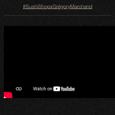
#SushiShopxGrégoryMarchand