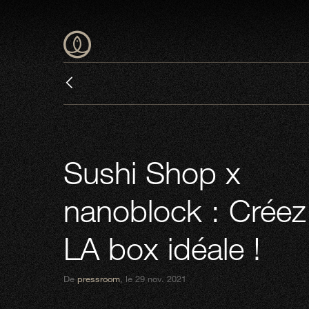
Sushi Shop x
nanoblock : Créez
LA box idéale !
De
pressroom
, le 29 nov. 2021