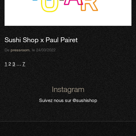
Sushi Shop x Paul Pairet
De
pressroom
, le 24/03/2022
1
2
3
…
7
Instagram
Suivez nous sur
@sushishop